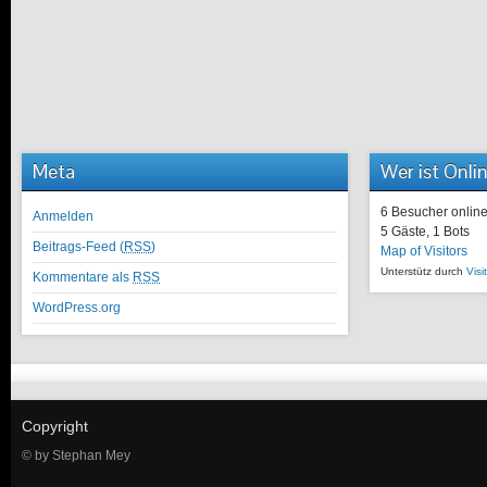
Meta
Wer ist Onli
6 Besucher onlin
Anmelden
5 Gäste,
1 Bots
Beitrags-Feed (
RSS
)
Map of Visitors
Unterstütz durch
Visi
Kommentare als
RSS
WordPress.org
Copyright
© by Stephan Mey