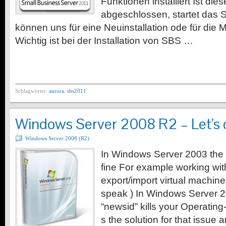
Funktionen installiert Ist die
abgeschlossen, startet das 
können uns für eine Neuinstallation ode für die 
Wichtig ist bei der Installation von SBS …
Schlagwörter:
aurora
,
sbs2011
Windows Server 2008 R2 – Let’s 
Windows Server 2008 (R2)
In Windows Server 2003 the t
fine For example working wi
export/import virtual machi
speak ) In Windows Server 2
“newsid” kills your Operatin
s the solution for that issu