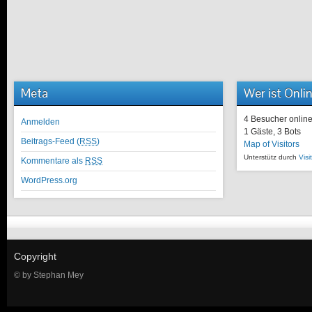
Meta
Wer ist Onli
4 Besucher onlin
Anmelden
1 Gäste,
3 Bots
Beitrags-Feed (
RSS
)
Map of Visitors
Unterstütz durch
Visi
Kommentare als
RSS
WordPress.org
Copyright
© by Stephan Mey