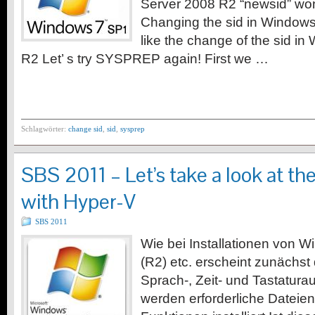
Server 2008 R2 “newsid” wo
Changing the sid in Windows
like the change of the sid i
R2 Let’ s try SYSPREP again! First we …
Schlagwörter:
change sid
,
sid
,
sysprep
SBS 2011 – Let’s take a look at the
with Hyper-V
SBS 2011
Wie bei Installationen von 
(R2) etc. erscheint zunächst
Sprach-, Zeit- und Tastatura
werden erforderliche Dateien