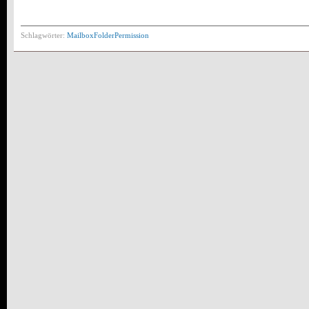
Schlagwörter:
MailboxFolderPermission