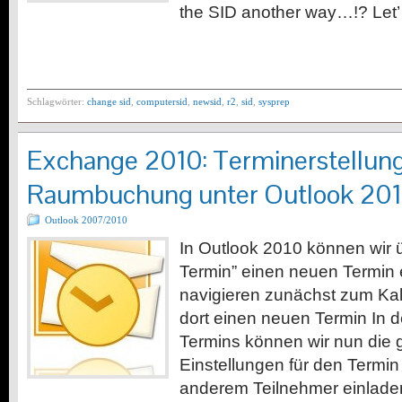
the SID another way…!? Let’
Schlagwörter:
change sid
,
computersid
,
newsid
,
r2
,
sid
,
sysprep
Exchange 2010: Terminerstellun
Raumbuchung unter Outlook 20
Outlook 2007/2010
In Outlook 2010 können wir 
Termin” einen neuen Termin e
navigieren zunächst zum Kal
dort einen neuen Termin In 
Termins können wir nun die
Einstellungen für den Termi
anderem Teilnehmer einlade