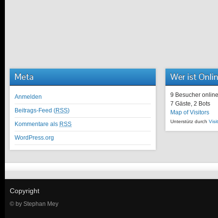
Meta
Wer ist Onli
9 Besucher onlin
Anmelden
7 Gäste,
2 Bots
Beitrags-Feed (
RSS
)
Map of Visitors
Unterstütz durch
Visi
Kommentare als
RSS
WordPress.org
Copyright
© by Stephan Mey